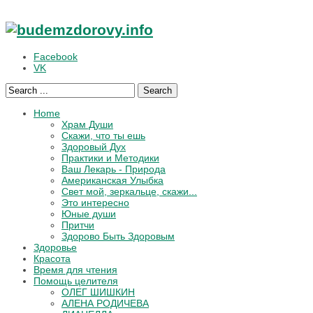
Facebook
VK
Search
Home
Храм Души
Скажи, что ты ешь
Здоровый Дух
Практики и Методики
Ваш Лекарь - Природа
Американская Улыбка
Свет мой, зеркальце, скажи...
Это интересно
Юные души
Притчи
Здорово Быть Здоровым
Здоровье
Красота
Время для чтения
Помощь целителя
ОЛЕГ ШИШКИН
АЛЕНА РОДИЧЕВА