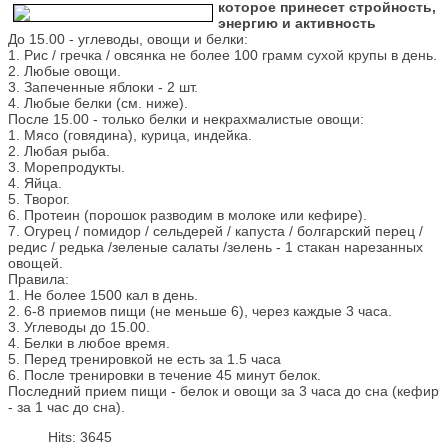
которое принесет стройность,
энергию и активность
До 15.00 - углеводы, овощи и белки:
1. Рис / гречка / овсянка не более 100 грамм сухой крупы в день.
2. Любые овощи.
3. Запеченные яблоки - 2 шт.
4. Любые белки (см. ниже).
После 15.00 - только белки и некрахмалистые овощи:
1. Мясо (говядина), курица, индейка.
2. Любая рыба.
3. Морепродукты.
4. Яйца.
5. Творог.
6. Протеин (порошок разводим в молоке или кефире).
7. Огурец / помидор / сельдерей / капуста / болгарский перец /
редис / редька /зеленые салаты /зелень - 1 стакан нарезанных
овощей.
Правила:
1. Не более 1500 кал в день.
2. 6-8 приемов пищи (не меньше 6), через каждые 3 часа.
3. Углеводы до 15.00.
4. Белки в любое время.
5. Перед тренировкой не есть за 1.5 часа
6. После тренировки в течение 45 минут белок.
Последний прием пищи - белок и овощи за 3 часа до сна (кефир
- за 1 час до сна).
Hits: 3645