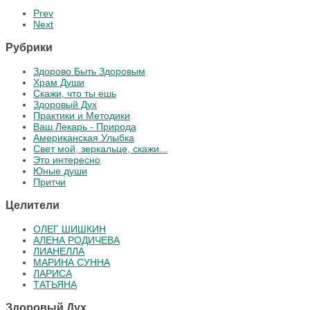
Prev
Next
Рубрики
Здорово Быть Здоровым
Храм Души
Скажи, что ты ешь
Здоровый Дух
Практики и Методики
Ваш Лекарь - Природа
Американская Улыбка
Свет мой, зеркальце, скажи...
Это интересно
Юные души
Притчи
Целители
ОЛЕГ ШИШКИН
АЛЕНА РОДИЧЕВА
ЛИАНЕЛЛА
МАРИНА СУННА
ЛАРИСА
ТАТЬЯНА
Здоровый Дух