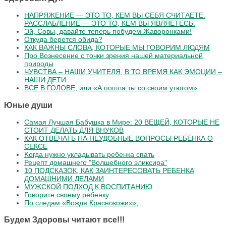
НАПРЯЖЕНИЕ — ЭТО ТО, КЕМ ВЫ СЕБЯ СЧИТАЕТЕ.
РАССЛАБЛЕНИЕ — ЭТО ТО, КЕМ ВЫ ЯВЛЯЕТЕСЬ.
Эй, Совы, давайте теперь побудем Жаворонками!
Откуда берется обида?
КАК ВАЖНЫ СЛОВА, КОТОРЫЕ МЫ ГОВОРИМ ЛЮДЯМ
Про Вознесение с точки зрения нашей материальной
природы
ЧУВСТВА – НАШИ УЧИТЕЛЯ, В ТО ВРЕМЯ КАК ЭМОЦИИ –
НАШИ ДЕТИ
ВСЕ В ГОЛОВЕ, или «А пошла ты со своим утюгом»
Юные души
Самая Лучшая Бабушка в Мире: 20 ВЕЩЕЙ, КОТОРЫЕ НЕ
СТОИТ ДЕЛАТЬ ДЛЯ ВНУКОВ
КАК ОТВЕЧАТЬ НА НЕУДОБНЫЕ ВОПРОСЫ РЕБЁНКА О
СЕКСЕ
Koгдa нужнo уклaдывaть peбeнкa cпaть
Рецепт домашнего "Волшебного эликсира"
10 ПОДСКАЗОК, КАК ЗАИНТЕРЕСОВАТЬ РЕБЕНКА
ДОМАШНИМИ ДЕЛАМИ
МУЖСКОЙ ПОДХОД К ВОСПИТАНИЮ
Говорите своему ребенку
По следам «Вождя Краснокожих»,
Будем Здоровы читают все!!!