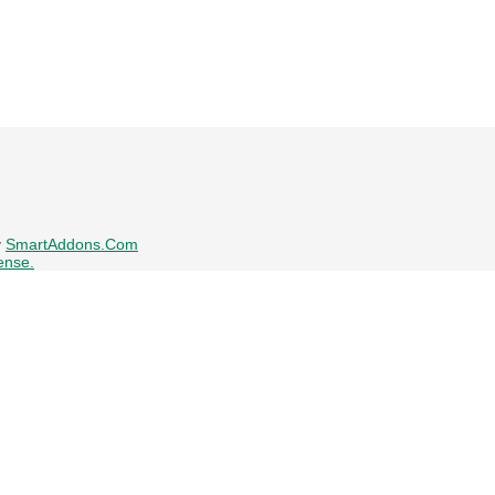
y
SmartAddons.Com
ense.