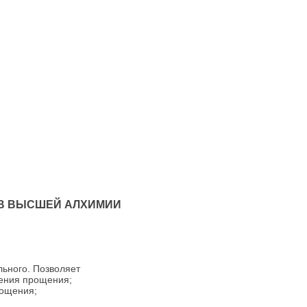
ОВ ВЫСШЕЙ АЛХИМИИ
льного. Позволяет
чения прощения;
рощения;