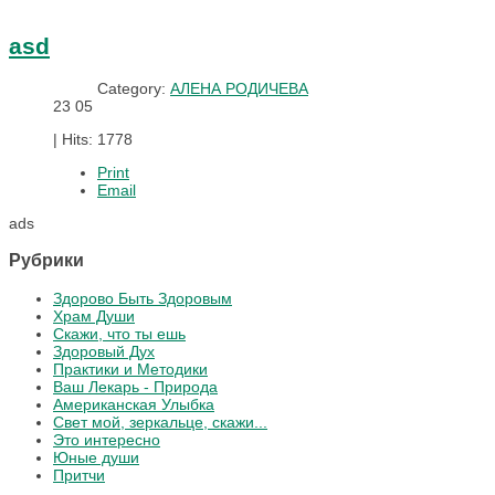
asd
Category:
АЛЕНА РОДИЧЕВА
23
05
|
Hits: 1778
Print
Email
ads
Рубрики
Здорово Быть Здоровым
Храм Души
Скажи, что ты ешь
Здоровый Дух
Практики и Методики
Ваш Лекарь - Природа
Американская Улыбка
Свет мой, зеркальце, скажи...
Это интересно
Юные души
Притчи