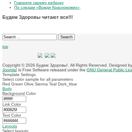
Говорите своему ребенку
По следам «Вождя Краснокожих»,
Будем Здоровы читают все!!!
Search
top
Copyright © 2026 Будем Здоровы!. All Rights Reserved. Designed b
Joomla!
is Free Software released under the
GNU General Public Lic
Template Settings
Select color sample for all parameters
Red
Green
Olive
Sienna
Teal
Dark_blue
Body
Background Color
Link Color
Text Color
Layouts
Select layouts