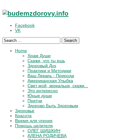
Facebook
VK
Search
Home
Храм Души
Скажи, что ты ешь
Здоровый Дух
Практики и Методики
Ваш Лекарь - Природа
Американская Улыбка
Свет мой, зеркальце, скажи...
Это интересно
Юные души
Притчи
Здорово Быть Здоровым
Здоровье
Красота
Время для чтения
Помощь целителя
ОЛЕГ ШИШКИН
АЛЕНА РОДИЧЕВА