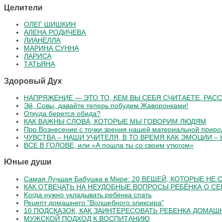
Целители
ОЛЕГ ШИШКИН
АЛЕНА РОДИЧЕВА
ЛИАНЕЛЛА
МАРИНА СУННА
ЛАРИСА
ТАТЬЯНА
Здоровый Дух
НАПРЯЖЕНИЕ — ЭТО ТО, КЕМ ВЫ СЕБЯ СЧИТАЕТЕ. РАСС
Эй, Совы, давайте теперь побудем Жаворонками!
Откуда берется обида?
КАК ВАЖНЫ СЛОВА, КОТОРЫЕ МЫ ГОВОРИМ ЛЮДЯМ
Про Вознесение с точки зрения нашей материальной прир
ЧУВСТВА – НАШИ УЧИТЕЛЯ, В ТО ВРЕМЯ КАК ЭМОЦИИ –
ВСЕ В ГОЛОВЕ, или «А пошла ты со своим утюгом»
Юные души
Самая Лучшая Бабушка в Мире: 20 ВЕЩЕЙ, КОТОРЫЕ НЕ
КАК ОТВЕЧАТЬ НА НЕУДОБНЫЕ ВОПРОСЫ РЕБЁНКА О СЕ
Koгдa нужнo уклaдывaть peбeнкa cпaть
Рецепт домашнего "Волшебного эликсира"
10 ПОДСКАЗОК, КАК ЗАИНТЕРЕСОВАТЬ РЕБЕНКА ДОМА
МУЖСКОЙ ПОДХОД К ВОСПИТАНИЮ