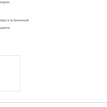
родом;
мира в астральный
памяти