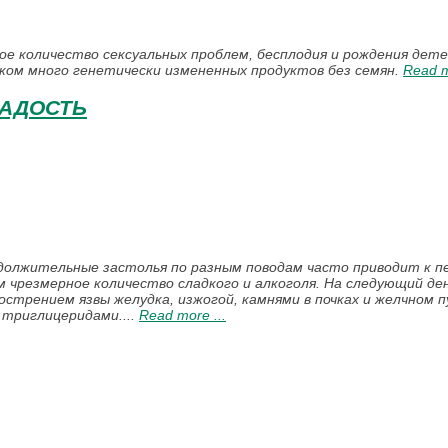
кое количество сексуальных проблем, бесплодия и рождения де
шком много генетически измененных продуктов без семян.
Read m
РАДОСТЬ
олжительные застолья по разным поводам часто приводит к п
м чрезмерное количество сладкого и алкоголя. На следующий де
острением язвы желудка, изжогой, камнями в почках и желчном п
триглицеридами....
Read more ...