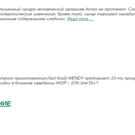
лишенный сахара человеческий организм долго не протянет. Са
 склеротические изменения. Кроме того, сахар помогает налади
ышенным содержанием сладкого.
Read more ...
трого приготовления (fast food) WENDY предлагает 10-ти про
скидки в блинном заведении IHOP – 10% для 55+?
НИЕ