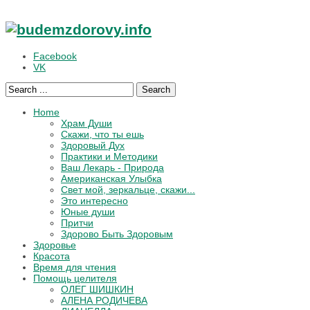
Facebook
VK
Search
Home
Храм Души
Скажи, что ты ешь
Здоровый Дух
Практики и Методики
Ваш Лекарь - Природа
Американская Улыбка
Свет мой, зеркальце, скажи...
Это интересно
Юные души
Притчи
Здорово Быть Здоровым
Здоровье
Красота
Время для чтения
Помощь целителя
ОЛЕГ ШИШКИН
АЛЕНА РОДИЧЕВА