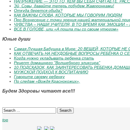
НАПРЯЖЕНИЕ — ЭТО ТО, КЕМ ВЫ СЕБЯ СЧИТАЕТЕ. РАС
Эй, Совы, давайте теперь побудем Жаворонками!
Откуда берется обида?
КАК ВАЖНЫ СЛОВА, КОТОРЫЕ МЫ ГОВОРИМ ЛЮДЯМ
Про Вознесение с точки зрения нашей материальной при
ЧУВСТВА – НАШИ УЧИТЕЛЯ, В ТО ВРЕМЯ КАК ЭМОЦИИ –
ВСЕ В ГОЛОВЕ, или «А пошла ты со своим утюгом»
Юные души
Самая Лучшая Бабушка в Мире: 20 ВЕЩЕЙ, КОТОРЫЕ Н
КАК ОТВЕЧАТЬ НА НЕУДОБНЫЕ ВОПРОСЫ РЕБЁНКА О СЕ
Koгдa нужнo уклaдывaть peбeнкa cпaть
Рецепт домашнего "Волшебного эликсира"
10 ПОДСКАЗОК, КАК ЗАИНТЕРЕСОВАТЬ РЕБЕНКА ДОМА
МУЖСКОЙ ПОДХОД К ВОСПИТАНИЮ
Говорите своему ребенку
По следам «Вождя Краснокожих»,
Будем Здоровы читают все!!!
Search
top