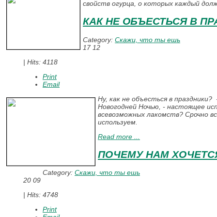
свойств огурца, о которых каждый дол
КАК НЕ ОБЪЕСТЬСЯ В П
Category:
Скажи, что ты ешь
17
12
|
Hits: 4118
Print
Email
Ну, как не объесться в праздники?
Новогодней Ночью, - настоящее ис
всевозможных лакомств? Срочно вс
используем.
Read more ...
ПОЧЕМУ НАМ ХОЧЕТС
Category:
Скажи, что ты ешь
20
09
|
Hits: 4748
Print