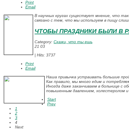
Print
Email
В научных кругах существует мнение, что та
связано с тем, что мы используем в пищу сли
ЧТОБЫ ПРАЗДНИКИ БЫЛИ В 
Category:
Скажи, что ты ешь
21
03
|
Hits: 3737
Print
Email
Наша привычка устраивать большие прод
Как правило, мы много едим и потребляе
Иногда даже заканчиваем в больнице с об
повышенным давлением, холестеролом и 
Start
Prev
1
2
3
4
Next