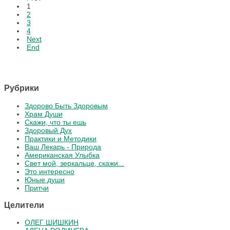
1
2
3
4
Next
End
Рубрики
Здорово Быть Здоровым
Храм Души
Скажи, что ты ешь
Здоровый Дух
Практики и Методики
Ваш Лекарь - Природа
Американская Улыбка
Свет мой, зеркальце, скажи...
Это интересно
Юные души
Притчи
Целители
ОЛЕГ ШИШКИН