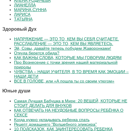
АЛЕНА РОДИЧЕВА
ЛИАНЕЛЛА
МАРИНА СУННА
ЛАРИСА
ТАТЬЯНА
Здоровый Дух
НАПРЯЖЕНИЕ — ЭТО ТО, КЕМ ВЫ СЕБЯ СЧИТАЕТЕ.
РАССЛАБЛЕНИЕ — ЭТО ТО, КЕМ ВЫ ЯВЛЯЕТЕСЬ.
Эй, Совы, давайте теперь побудем Жаворонками!
Откуда берется обида?
КАК ВАЖНЫ СЛОВА, КОТОРЫЕ МЫ ГОВОРИМ ЛЮДЯМ
Про Вознесение с точки зрения нашей материальной
природы
ЧУВСТВА – НАШИ УЧИТЕЛЯ, В ТО ВРЕМЯ КАК ЭМОЦИИ –
НАШИ ДЕТИ
ВСЕ В ГОЛОВЕ, или «А пошла ты со своим утюгом»
Юные души
Самая Лучшая Бабушка в Мире: 20 ВЕЩЕЙ, КОТОРЫЕ НЕ
СТОИТ ДЕЛАТЬ ДЛЯ ВНУКОВ
КАК ОТВЕЧАТЬ НА НЕУДОБНЫЕ ВОПРОСЫ РЕБЁНКА О
СЕКСЕ
Koгдa нужнo уклaдывaть peбeнкa cпaть
Рецепт домашнего "Волшебного эликсира"
10 ПОДСКАЗОК, КАК ЗАИНТЕРЕСОВАТЬ РЕБЕНКА