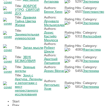
Антарова
5297
Эзотерика
Title:
ДОБРОЕ
Authors:
Rating:
Hits:
Category:
УТРО, СВЯТОЙ
Бенни Хинн
6507
Xристианство
ДУХ
Title:
Древняя
Authors:
Rating:
Hits:
Category:
Тайна Цветка
Друнвало
5404
Эзотерика
Жизни
Мельхиседек
Authors:
Title:
Дорис
Rating:
Hits:
Category:
Занимательная
Кастийо
5311
Философия
нумерология
Мендоса
Authors:
Rating:
Hits:
Category:
Title:
Запах мысли
Роберт
4083
Фантастика
Шекли
Authors:
Title:
ЗВУК
Rating:
Hits:
Category:
Дмитрий
БЕЗМОЛВИЯ
4578
Эзотерика
Лапшинов
Title:
Земные
Authors:
Rating:
Hits:
Category:
ангелы
Дорин Вёрче
5455
Эзотерика
Title:
Зонд с
Арктура. Легенды
Authors:
и репортажи с
Rating:
Hits:
Category:
Аргуэльес
мест
5814
Эзотерика
Хозе
непрестанного
исследования
Start
Prev