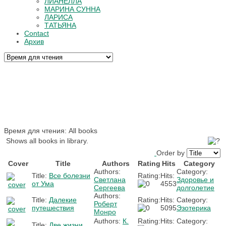
ЛИАНЕЛЛА
МАРИНА СУННА
ЛАРИСА
ТАТЬЯНА
Contact
Архив
Время для чтения: All books
Shows all books in library.
Order by
Cover
Title
Authors
Rating
Hits
Category
Authors:
Category:
Title:
Все болезни
Rating:
Hits:
Светлана
Здоровье и
от Ума
4553
Сергеева
долголетие
Authors:
Title:
Далекие
Rating:
Hits:
Category:
Роберт
путешествия
5095
Эзотерика
Монро
Authors:
К.
Rating:
Hits:
Category:
Title:
Две жизни