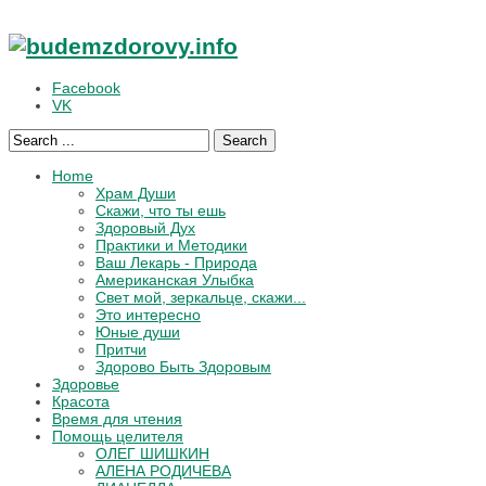
Facebook
VK
Search
Home
Храм Души
Скажи, что ты ешь
Здоровый Дух
Практики и Методики
Ваш Лекарь - Природа
Американская Улыбка
Свет мой, зеркальце, скажи...
Это интересно
Юные души
Притчи
Здорово Быть Здоровым
Здоровье
Красота
Время для чтения
Помощь целителя
ОЛЕГ ШИШКИН
АЛЕНА РОДИЧЕВА