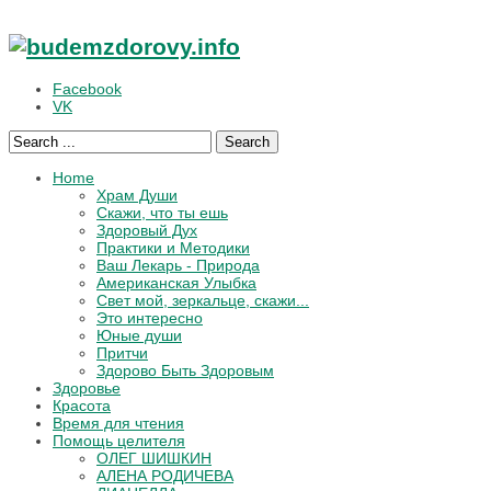
Facebook
VK
Search
Home
Храм Души
Скажи, что ты ешь
Здоровый Дух
Практики и Методики
Ваш Лекарь - Природа
Американская Улыбка
Свет мой, зеркальце, скажи...
Это интересно
Юные души
Притчи
Здорово Быть Здоровым
Здоровье
Красота
Время для чтения
Помощь целителя
ОЛЕГ ШИШКИН
АЛЕНА РОДИЧЕВА