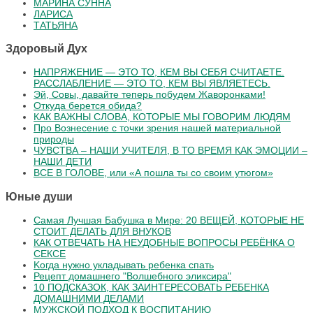
МАРИНА СУННА
ЛАРИСА
ТАТЬЯНА
Здоровый Дух
НАПРЯЖЕНИЕ — ЭТО ТО, КЕМ ВЫ СЕБЯ СЧИТАЕТЕ.
РАССЛАБЛЕНИЕ — ЭТО ТО, КЕМ ВЫ ЯВЛЯЕТЕСЬ.
Эй, Совы, давайте теперь побудем Жаворонками!
Откуда берется обида?
КАК ВАЖНЫ СЛОВА, КОТОРЫЕ МЫ ГОВОРИМ ЛЮДЯМ
Про Вознесение с точки зрения нашей материальной
природы
ЧУВСТВА – НАШИ УЧИТЕЛЯ, В ТО ВРЕМЯ КАК ЭМОЦИИ –
НАШИ ДЕТИ
ВСЕ В ГОЛОВЕ, или «А пошла ты со своим утюгом»
Юные души
Самая Лучшая Бабушка в Мире: 20 ВЕЩЕЙ, КОТОРЫЕ НЕ
СТОИТ ДЕЛАТЬ ДЛЯ ВНУКОВ
КАК ОТВЕЧАТЬ НА НЕУДОБНЫЕ ВОПРОСЫ РЕБЁНКА О
СЕКСЕ
Koгдa нужнo уклaдывaть peбeнкa cпaть
Рецепт домашнего "Волшебного эликсира"
10 ПОДСКАЗОК, КАК ЗАИНТЕРЕСОВАТЬ РЕБЕНКА
ДОМАШНИМИ ДЕЛАМИ
МУЖСКОЙ ПОДХОД К ВОСПИТАНИЮ