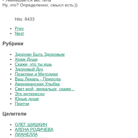
• Уменьшается вес тела
Ну, что? Определенно, смысл есть:))
Hits: 8433
Prev
Next
Рубрики
Здорово Быть Здоровым
Храм Души
Скажи, что ты ешь
Здоровый Дух
Практики и Методики
Ваш Лекарь - Природа
Американская Улыбка
Свет мой, зеркальце, скажи...
Это интересно
Юные души
Притчи
Целители
ОЛЕГ ШИШКИН
АЛЕНА РОДИЧЕВА
ЛИАНЕЛЛА