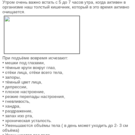
Утром очень важно встать с 5 до 7 часов утра, когда активен в
организме наш толстый кишечник, который в это время активно
очищается.
При подъёме вовремя исчезают:
• мешки под глазами,
• тёмные круги вокруг глаз,
• отёки лица, отёки всего тела,
• запоры,
• тёмный цвет лица,
• депрессии,
• плохое настроение,
• резкие перепады настроения,
• гневливость,
• хандра,
• раздражение,
• запах изо рта,
• хроническая усталость.
• Уменьшаются объёмы тела ( в день может уходить до 2- 3 см
объёма)