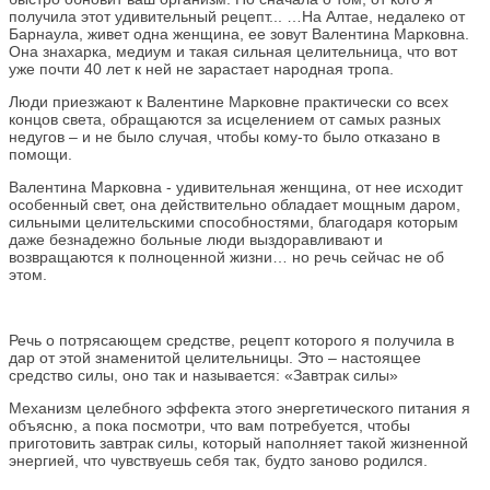
получила этот удивительный рецепт... …На Алтае, недалеко от
Барнаула, живет одна женщина, ее зовут Валентина Марковна.
Она знахарка, медиум и такая сильная целительница, что вот
уже почти 40 лет к ней не зарастает народная тропа.
Люди приезжают к Валентине Марковне практически со всех
концов света, обращаются за исцелением от самых разных
недугов – и не было случая, чтобы кому-то было отказано в
помощи.
Валентина Марковна - удивительная женщина, от нее исходит
особенный свет, она действительно обладает мощным даром,
сильными целительскими способностями, благодаря которым
даже безнадежно больные люди выздоравливают и
возвращаются к полноценной жизни… но речь сейчас не об
этом.
Речь о потрясающем средстве, рецепт которого я получила в
дар от этой знаменитой целительницы. Это – настоящее
средство силы, оно так и называется: «Завтрак силы»
Механизм целебного эффекта этого энергетического питания я
объясню, а пока посмотри, что вам потребуется, чтобы
приготовить завтрак силы, который наполняет такой жизненной
энергией, что чувствуешь себя так, будто заново родился.