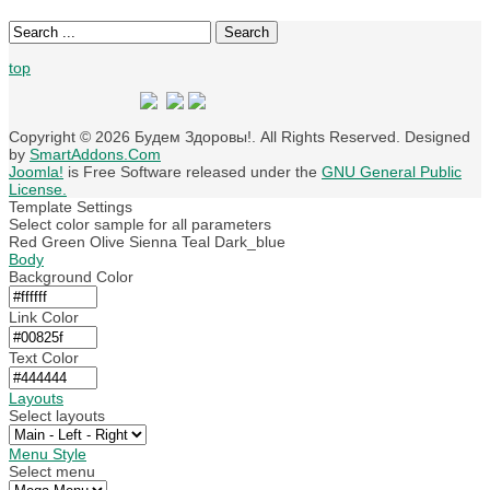
Search
top
Copyright © 2026 Будем Здоровы!. All Rights Reserved. Designed
by
SmartAddons.Com
Joomla!
is Free Software released under the
GNU General Public
License.
Template Settings
Select color sample for all parameters
Red
Green
Olive
Sienna
Teal
Dark_blue
Body
Background Color
Link Color
Text Color
Layouts
Select layouts
Menu Style
Select menu