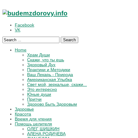
Facebook
VK
Search
Home
Храм Души
Скажи, что ты ешь
Здоровый Дух
Практики и Методики
Ваш Лекарь - Природа
Американская Улыбка
Свет мой, зеркальце, скажи...
Это интересно
Юные души
Притчи
Здорово Быть Здоровым
Здоровье
Красота
Время для чтения
Помощь целителя
ОЛЕГ ШИШКИН
АЛЕНА РОДИЧЕВА