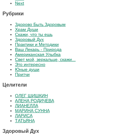
Next
Рубрики
Здорово Быть Здоровым
Храм Души
Скажи, что ты ешь
Здоровый Дух
Практики и Методики
Ваш Лекарь - Природа
Американская Улыбка
Свет мой, зеркальце, скажи...
Это интересно
Юные души
Притчи
Целители
ОЛЕГ ШИШКИН
АЛЕНА РОДИЧЕВА
ЛИАНЕЛЛА
МАРИНА СУННА
ЛАРИСА
ТАТЬЯНА
Здоровый Дух