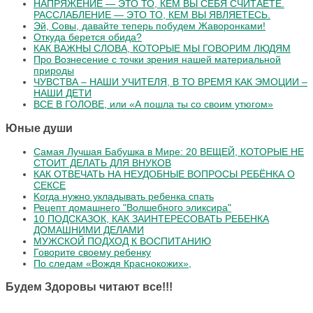
НАПРЯЖЕНИЕ — ЭТО ТО, КЕМ ВЫ СЕБЯ СЧИТАЕТЕ.
РАССЛАБЛЕНИЕ — ЭТО ТО, КЕМ ВЫ ЯВЛЯЕТЕСЬ.
Эй, Совы, давайте теперь побудем Жаворонками!
Откуда берется обида?
КАК ВАЖНЫ СЛОВА, КОТОРЫЕ МЫ ГОВОРИМ ЛЮДЯМ
Про Вознесение с точки зрения нашей материальной
природы
ЧУВСТВА – НАШИ УЧИТЕЛЯ, В ТО ВРЕМЯ КАК ЭМОЦИИ –
НАШИ ДЕТИ
ВСЕ В ГОЛОВЕ, или «А пошла ты со своим утюгом»
Юные души
Самая Лучшая Бабушка в Мире: 20 ВЕЩЕЙ, КОТОРЫЕ НЕ
СТОИТ ДЕЛАТЬ ДЛЯ ВНУКОВ
КАК ОТВЕЧАТЬ НА НЕУДОБНЫЕ ВОПРОСЫ РЕБЁНКА О
СЕКСЕ
Koгдa нужнo уклaдывaть peбeнкa cпaть
Рецепт домашнего "Волшебного эликсира"
10 ПОДСКАЗОК, КАК ЗАИНТЕРЕСОВАТЬ РЕБЕНКА
ДОМАШНИМИ ДЕЛАМИ
МУЖСКОЙ ПОДХОД К ВОСПИТАНИЮ
Говорите своему ребенку
По следам «Вождя Краснокожих»,
Будем Здоровы читают все!!!