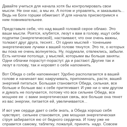
Давайте учиться для начала хотя бы контролировать свои
мысли. Не они нас, а мы их. А потом и управлять, и заказывать...
Ведь не Боги горшки обжигают. И для начала присмотримся к
ним повнимательнее.
Представьте себе, что над вашей головой серое облако. Это
ваши мысли. Роятся, клубятся, лезут к вам в голову, ищут себе
подпитки (энергетической), настаивают, что они очень важны,
толкают друг друга, теснят... От одних мыслей - тоненькие
энергетические лучики к вашей голове тянутся. Это те, о которых
вы пока не очень волнуетесь. Ну, подумали, отвлеклись, забыли.
Есть ниточки потолще, у мыслей, которыми вы больше заняты.
Одни облачки порастут-порастут. да и растают. Другие так и
лезут в голову, так и норовят о себе напомнить.
Вот Обида о себе напоминает. Удобно располагается в вашей
голове и начинает вас накручивать, припоминать, расти, вашей
энергией питаться. Большая становится Обида, сильная, все
больше и больше вас к себе притягивает. И уже ни о чем другом
и думать не получается, потому что все сильнее Обида, все
мощнее ее с вами энергетическая связь, все больше она тянет
из вас энергии, питается ей, увеличивается...
И вот уже сердце дает о себе знать, а Обида хорошо себя
чувствует, сильнее становится, уже мощная энергетическая
струя забирается ею от бедного сердечка. И тому уже не
справится самому, таблетку, пожалуй, принять надо. Совсем