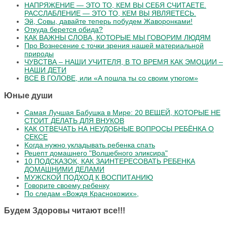
НАПРЯЖЕНИЕ — ЭТО ТО, КЕМ ВЫ СЕБЯ СЧИТАЕТЕ.
РАССЛАБЛЕНИЕ — ЭТО ТО, КЕМ ВЫ ЯВЛЯЕТЕСЬ.
Эй, Совы, давайте теперь побудем Жаворонками!
Откуда берется обида?
КАК ВАЖНЫ СЛОВА, КОТОРЫЕ МЫ ГОВОРИМ ЛЮДЯМ
Про Вознесение с точки зрения нашей материальной
природы
ЧУВСТВА – НАШИ УЧИТЕЛЯ, В ТО ВРЕМЯ КАК ЭМОЦИИ –
НАШИ ДЕТИ
ВСЕ В ГОЛОВЕ, или «А пошла ты со своим утюгом»
Юные души
Самая Лучшая Бабушка в Мире: 20 ВЕЩЕЙ, КОТОРЫЕ НЕ
СТОИТ ДЕЛАТЬ ДЛЯ ВНУКОВ
КАК ОТВЕЧАТЬ НА НЕУДОБНЫЕ ВОПРОСЫ РЕБЁНКА О
СЕКСЕ
Koгдa нужнo уклaдывaть peбeнкa cпaть
Рецепт домашнего "Волшебного эликсира"
10 ПОДСКАЗОК, КАК ЗАИНТЕРЕСОВАТЬ РЕБЕНКА
ДОМАШНИМИ ДЕЛАМИ
МУЖСКОЙ ПОДХОД К ВОСПИТАНИЮ
Говорите своему ребенку
По следам «Вождя Краснокожих»,
Будем Здоровы читают все!!!