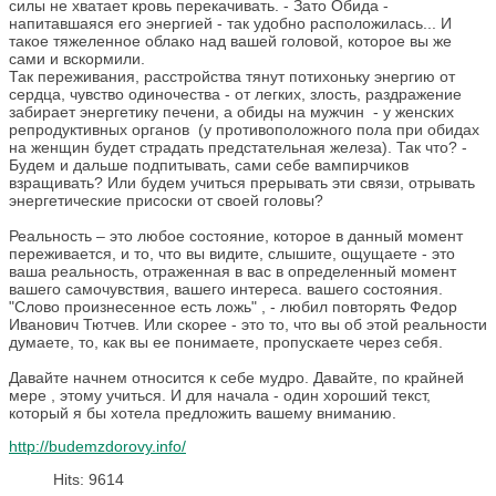
силы не хватает кровь перекачивать. - Зато Обида -
напитавшаяся его энергией - так удобно расположилась... И
такое тяжеленное облако над вашей головой, которое вы же
сами и вскормили.
Так переживания, расстройства тянут потихоньку энергию от
сердца, чувство одиночества - от легких, злость, раздражение
забирает энергетику печени, а обиды на мужчин - у женских
репродуктивных органов (у противоположного пола при обидах
на женщин будет страдать предстательная железа). Так что? -
Будем и дальше подпитывать, сами себе вампирчиков
взращивать? Или будем учиться прерывать эти связи, отрывать
энергетические присоски от своей головы?
Реальность – это любое состояние, которое в данный момент
переживается, и то, что вы видите, слышите, ощущаете - это
ваша реальность, отраженная в вас в определенный момент
вашего самочувствия, вашего интереса. вашего состояния.
"Слово произнесенное есть ложь" , - любил повторять Федор
Иванович Тютчев. Или скорее - это то, что вы об этой реальности
думаете, то, как вы ее понимаете, пропускаете через себя.
Давайте начнем относится к себе мудро. Давайте, по крайней
мере , этому учиться. И для начала - один хороший текст,
который я бы хотела предложить вашему вниманию.
http://budemzdorovy.info/
Hits: 9614