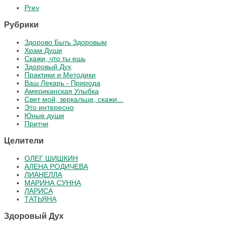
Prev
Рубрики
Здорово Быть Здоровым
Храм Души
Скажи, что ты ешь
Здоровый Дух
Практики и Методики
Ваш Лекарь - Природа
Американская Улыбка
Свет мой, зеркальце, скажи...
Это интересно
Юные души
Притчи
Целители
ОЛЕГ ШИШКИН
АЛЕНА РОДИЧЕВА
ЛИАНЕЛЛА
МАРИНА СУННА
ЛАРИСА
ТАТЬЯНА
Здоровый Дух