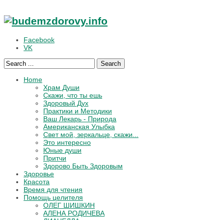
Facebook
VK
Search
Home
Храм Души
Скажи, что ты ешь
Здоровый Дух
Практики и Методики
Ваш Лекарь - Природа
Американская Улыбка
Свет мой, зеркальце, скажи...
Это интересно
Юные души
Притчи
Здорово Быть Здоровым
Здоровье
Красота
Время для чтения
Помощь целителя
ОЛЕГ ШИШКИН
АЛЕНА РОДИЧЕВА