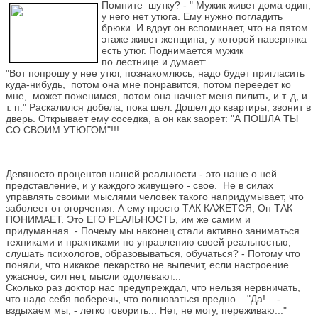
Помните шутку? - " Мужик живет дома один,
у него нет утюга. Ему нужно погладить
брюки. И вдруг он вспоминает, что на пятом
этаже живет женщина, у которой наверняка
есть утюг. Поднимается мужик
по лестнице и думает:
"Вот попрошу у нее утюг, познакомлюсь, надо будет пригласить
куда-нибудь, потом она мне понравится, потом переедет ко
мне, может поженимся, потом она начнет меня пилить, и т. д, и
т. п." Раскалился добела, пока шел. Дошел до квартиры, звонит в
дверь. Открывает ему соседка, а он как заорет: "А ПОШЛА ТЫ
СО СВОИМ УТЮГОМ"!!!
Девяносто процентов нашей реальности - это наше о ней
представление, и у каждого живущего - свое. Не в силах
управлять своими мыслями человек такого напридумывает, что
заболеет от огорчения. А ему просто ТАК КАЖЕТСЯ, Он ТАК
ПОНИМАЕТ. Это ЕГО РЕАЛЬНОСТЬ, им же самим и
придуманная. - Почему мы наконец стали активно заниматься
техниками и практиками по управлению своей реальностью,
слушать психологов, образовываться, обучаться? - Потому что
поняли, что никакое лекарство не вылечит, если настроение
ужасное, сил нет, мысли одолевают...
Сколько раз доктор нас предупреждал, что нельзя нервничать,
что надо себя поберечь, что волноваться вредно... "Да!... -
вздыхаем мы, - легко говорить... Нет, не могу, переживаю..."