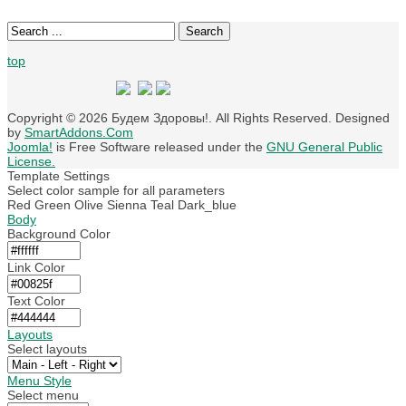
Search
top
Copyright © 2026 Будем Здоровы!. All Rights Reserved. Designed
by
SmartAddons.Com
Joomla!
is Free Software released under the
GNU General Public
License.
Template Settings
Select color sample for all parameters
Red
Green
Olive
Sienna
Teal
Dark_blue
Body
Background Color
Link Color
Text Color
Layouts
Select layouts
Menu Style
Select menu